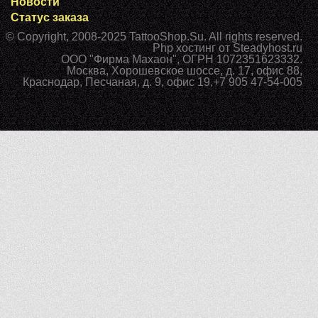
Новости
Статус заказа
© Copyright, 2008-2025
TattooShop.Su
. All rights reserved.
Php хостинг
от Steadyhost.ru
ООО "Фирма Махаон", ОГРН 1072351623332.
Москва
,
Хорошевское шоссе, д. 17, офис 88
,
Краснодар
,
Песчаная, д. 9, офис 19
,
+7 905 47-54-005