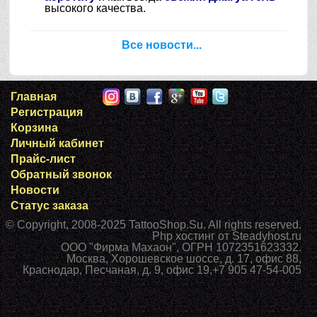
высокого качества.
Все новости...
Главная
Регистрация
Корзина
Личный кабинет
Прайс-лист
Обратный звонок
Новости
Статус заказа
© Copyright, 2008-2025
TattooShop.Su
. All rights reserved.
Php хостинг
от Steadyhost.ru
ООО "Фирма Махаон", ОГРН 1072351623332.
Москва
,
Хорошевское шоссе, д. 17, офис 88
,
Краснодар
,
Песчаная, д. 9, офис 19
,
+7 905 47-54-005