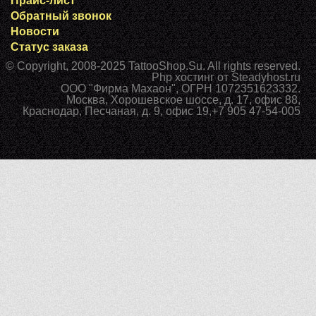
Прайс-лист
Обратный звонок
Новости
Статус заказа
© Copyright, 2008-2025
TattooShop.Su
. All rights reserved.
Php хостинг
от Steadyhost.ru
ООО "Фирма Махаон", ОГРН 1072351623332.
Москва
,
Хорошевское шоссе, д. 17, офис 88
,
Краснодар
,
Песчаная, д. 9, офис 19
,
+7 905 47-54-005