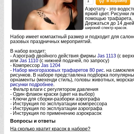
Аэротату - это водост
яркий цвет. Рисунки л
помощью трафарета, 
Держаться до 14 дне
широкий спектр красок.
Набор имеет компактный размер и подходит для салон
разовых праздничных мероприятий.
В набор входит:
- Аэрограф двойного действия фирмы
Jas 1113
(с верх
или
Jas 1110
(с нижней подачей, по запросу)
- Компрессор
Jas 1204
-
Набор многоразовых трафаретов 80 рис
. на самокле
рисунков. В наборе представлена подборка популярны
орнаменты (мехенди стиль), головы животных, морска
рисунки подробнее
.
- Фильтр влаги с регулятором давления
- Один флакон краски (цвет на выбор)
- Ключи для сборки-разборки аэрографа
- Инструкция по эксплуатации компрессора
- Инструкция по эксплуатации аэрографа
- Инструкция по применению аэрокрасок
Вопросы и ответы
На сколько хватит красок в наборе?