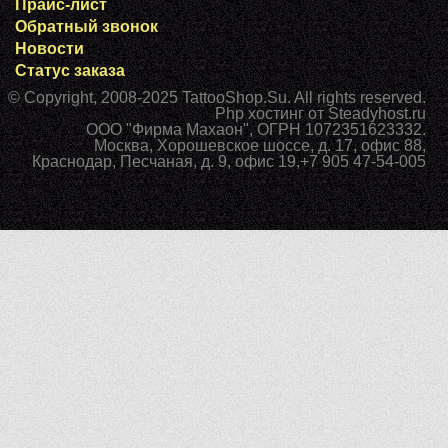
Прайс-лист
Обратный звонок
Новости
Статус заказа
© Copyright, 2008-2025
TattooShop.Su
. All rights reserved.
Php хостинг
от Steadyhost.ru
ООО "Фирма Махаон", ОГРН 1072351623332.
Москва
,
Хорошевское шоссе, д. 17, офис 88
,
Краснодар
,
Песчаная, д. 9, офис 19
,
+7 905 47-54-005