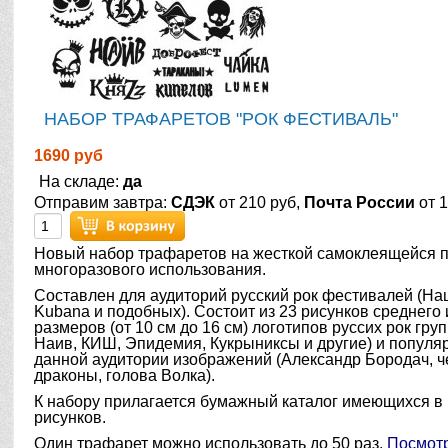
НАБОР ТРАФАРЕТОВ "РОК ФЕСТИВАЛЬ"
1690 руб
На складе:
да
Отправим завтра:
СДЭК
от 210 руб,
Почта России
от 1
Новый набор трафаретов на жесткой самоклеящейся 
многоразового использования.
Составлен для аудиторий русский рок фестивалей (На
Kubana и подобных). Состоит из 23 рисунков среднего
размеров (от 10 см до 16 см) логотипов руссих рок груп
Наив, КИШ, Эпидемия, Кукрыниксы и другие) и популя
данной аудитории изображений (Александр Бородач, ч
драконы, голова Волка).
К набору прилагается бумажный каталог имеющихся в
рисунков.
Один трафарет можно использовать до 50 раз.
Посмотр