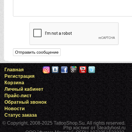
Главная
Регистрация
Корзина
Личный кабинет
Прайс-лист
Обратный звонок
Новости
Статус заказа
© Copyright, 2008-2025
TattooShop.Su
. All rights reserved.
Php хостинг
от Steadyhost.ru