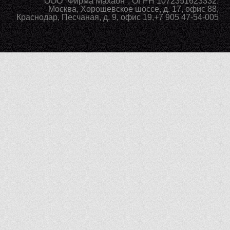
ООО "Фирма Махаон", ОГРН 1072351623332.
Москва
,
Хорошевское шоссе, д. 17, офис 88
,
Краснодар
,
Песчаная, д. 9, офис 19
,
+7 905 47-54-005