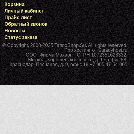
Корзина
Личный кабинет
Прайс-лист
Обратный звонок
Новости
Статус заказа
© Copyright, 2008-2025
TattooShop.Su
. All rights reserved.
Php хостинг
от Steadyhost.ru
ООО "Фирма Махаон", ОГРН 1072351623332.
Москва
,
Хорошевское шоссе, д. 17, офис 88
,
Краснодар
,
Песчаная, д. 9, офис 19
,
+7 905 47-54-005