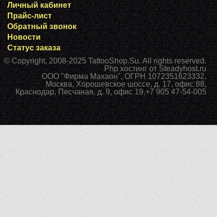
Личный кабинет
Прайс-лист
Обратный звонок
Новости
Статус заказа
© Copyright, 2008-2025
TattooShop.Su
. All rights reserved.
Php хостинг
от Steadyhost.ru
ООО "Фирма Махаон", ОГРН 1072351623332.
Москва
,
Хорошевское шоссе, д. 17, офис 88
,
Краснодар
,
Песчаная, д. 9, офис 19
,
+7 905 47-54-005