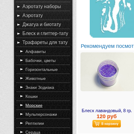
Аэротату наборы
Аэротату
Джагуа и биотату
Блеск и глиттер-тату
Трафареты для тату
Рекомендуем посмот
Алфавиты
Бабочки, цветы
Горизонтальные
Животные
Знаки Зодиака
Кошки
Морские
Блеск лавандовый, 8 гр.
Мульперсонажи
120 руб
Рептилии
Сердца