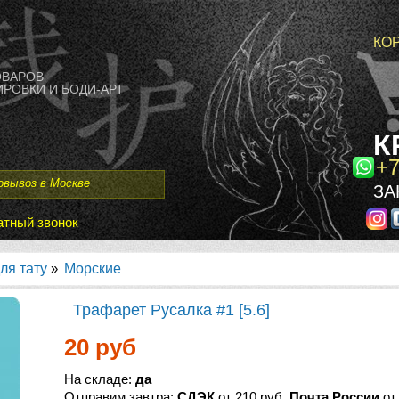
КО
ОВАРОВ
РОВКИ И БОДИ-АРТ
К
+7
овывоз в Москве
ЗА
тный звонок
ля тату
»
Морские
Трафарет Русалка #1 [5.6]
20 руб
На складе:
да
Отправим завтра:
СДЭК
от 210 руб,
Почта России
от 